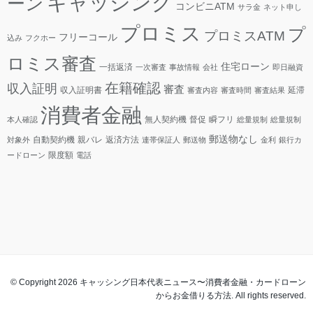
キャッシング
ーン
コンビニATM
サラ金
ネット申し
プロミス
プ
プロミスATM
フリーコール
込み
フクホー
ロミス審査
住宅ローン
一括返済
一次審査
事故情報
会社
即日融資
在籍確認
収入証明
審査
収入証明書
延滞
審査内容
審査時間
審査結果
消費者金融
無人契約機
督促
瞬フリ
本人確認
総量規制
総量規制
郵送物なし
自動契約機
親バレ
返済方法
対象外
連帯保証人
郵送物
金利
銀行カ
限度額
ードローン
電話
© Copyright 2026 キャッシング日本代表ニュース〜消費者金融・カードローン
からお金借りる方法. All rights reserved.