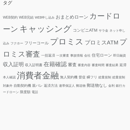
タグ
カードロ
おまとめローン
WEB契約
WEB完結
WEB申し込み
キャッシング
ーン
コンビニATM
サラ金
ネット申し
プロミス
プ
プロミスATM
フリーコール
込み
フクホー
ロミス審査
住宅ローン
一括返済
一次審査
事故情報
会社
即日融資
在籍確認
収入証明
審査
収入証明書
延滞
審査内容
審査時間
審査結果
消費者金融
無人契約機
督促
瞬フリ
本人確認
総量規制
総量規制
郵送物なし
自動契約機
親バレ
返済方法
対象外
連帯保証人
郵送物
金利
銀行カ
限度額
ードローン
電話