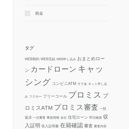
税金
タグ
おまとめロー
WEB契約
WEB完結
WEB申し込み
キャッ
カードローン
ン
シング
コンビニATM
サラ金
ネット申し込
プロミス
プ
フリーコール
み
フクホー
プロミス審査
ロミスATM
一括
収
住宅ローン
返済
一次審査
事故情報
会社
即日融資
在籍確認
入証明
審査
収入証明書
審査内容