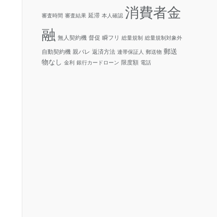
消費者金
延滞
審査時間
審査結果
本人確認
融
無人契約機
督促
瞬フリ
総量規制
総量規制対象外
郵送
自動契約機
親バレ
返済方法
連帯保証人
郵送物
物なし
限度額
金利
銀行カードローン
電話