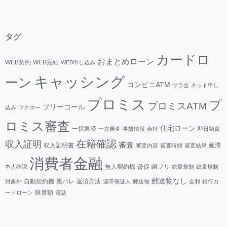
タグ
カードロ
おまとめローン
WEB契約
WEB完結
WEB申し込み
キャッシング
ーン
コンビニATM
サラ金
ネット申し
プロミス
プ
プロミスATM
フリーコール
込み
フクホー
ロミス審査
住宅ローン
一括返済
一次審査
事故情報
会社
即日融資
在籍確認
収入証明
審査
収入証明書
延滞
審査内容
審査時間
審査結果
消費者金融
無人契約機
督促
瞬フリ
本人確認
総量規制
総量規制
郵送物なし
自動契約機
親バレ
返済方法
対象外
連帯保証人
郵送物
金利
銀行カ
限度額
ードローン
電話